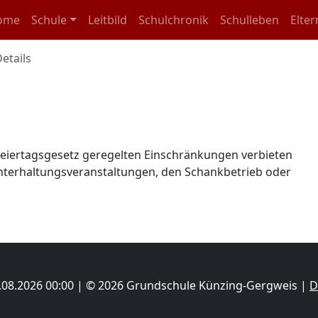
igation überspringen
ome
Schule
Leitbild
Schulchronik
Schulleben
Elter
Details
en Feiertagsgesetz geregelten Einschränkungen verbieten
nterhaltungsveranstaltungen, den Schankbetrieb oder
06.08.2026 00:00 | © 2026 Grundschule Künzing-Gergweis |
D