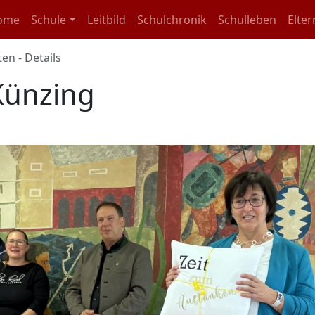
igation überspringen
ome
Schule
Leitbild
Schulchronik
Schulleben
Elter
en - Details
Künzing