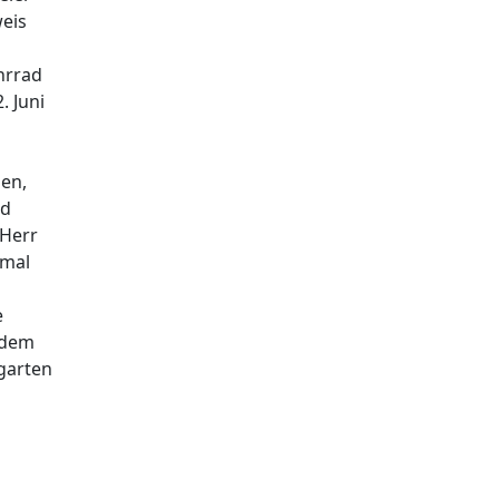
eis
hrrad
. Juni
ben,
nd
 Herr
hmal
e
 dem
sgarten