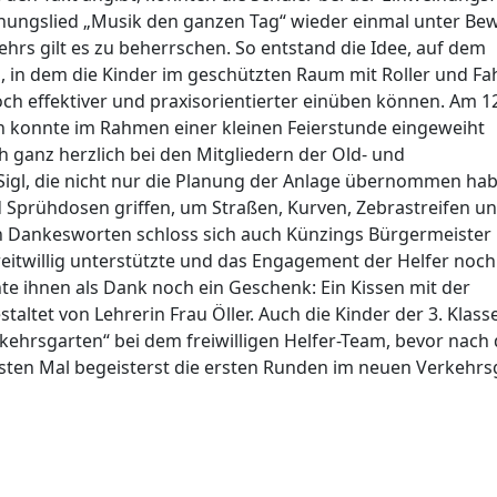
nungslied „Musik den ganzen Tag“ wieder einmal unter Bew
ehrs gilt es zu beherrschen. So entstand die Idee, auf dem
 in dem die Kinder im geschützten Raum mit Roller und Fa
ch effektiver und praxisorientierter einüben können. Am 12
n konnte im Rahmen einer kleinen Feierstunde eingeweiht
ch ganz herzlich bei den Mitgliedern der Old- und
 Sigl, die nicht nur die Planung der Anlage übernommen ha
d Sprühdosen griffen, um Straßen, Kurven, Zebrastreifen u
n Dankesworten schloss sich auch Künzings Bürgermeister
ereitwillig unterstützte und das Engagement der Helfer noc
te ihnen als Dank noch ein Geschenk: Ein Kissen mit der
taltet von Lehrerin Frau Öller. Auch die Kinder der 3. Klass
kehrsgarten“ bei dem freiwilligen Helfer-Team, bevor nach
ersten Mal begeisterst die ersten Runden im neuen Verkehr